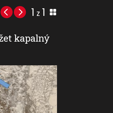
1
1
z
žet kapalný