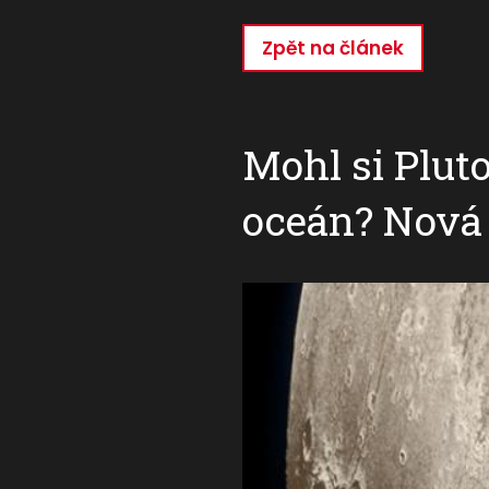
Zpět na článek
Přejít
k
hlavnímu
obsahu
Mohl si Plu
oceán? Nová 