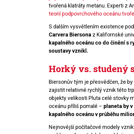
tvořená klatráty metanu. Experti z A
teorií podpovrchového oceánu tvo
S dalším vysvětlením existence pod
Carvera Biersona
z Kalifornské uni
kapalného oceánu co do činění s ry
soustavy vznikl.
Horký vs. studený s
Biersonův tým je přesvědčen, že by
zajistit relativně rychlý vznik této t
objekty velikosti Pluta celé stovky m
oceánu příliš pomalé –
planeta by v
kapalného oceánu v průběhu milion
Nejnovější počítačové modely vzniku