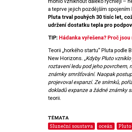
mohlo vzniknout daleko rychleji – 
a teprve jejich pozdějším spojením b
Pluta trval pouhých 30 tisíc let, 
udržení dostatku tepla pro podpo
TIP:
Hádanka vyřešena? Proč jsou 
Teorii „horkého startu“ Pluta podle 
New Horizons.
„Kdyby Pluto vzniklo 
roztavení ledu pod jeho povrchem, 
známky smršťování. Naopak postupn
projevoval expanzí. Ze snímků, poř
dokladů expanze a žádné známky s
teorii.
TÉMATA
Sluneční soustava
oceán
Pluto