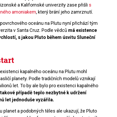
rizonské a Kalifornské univerzity zase přišli
s
řeného amoniakem
, který brání jeho zamrznutí.
povrchového oceánu na Plutu nyní přichází tým
verzita v Santa Cruz. Podle vědců
má existence
chlostí, s jakou Pluto během úsvitu Sluneční
tart
 existenci kapalného oceánu na Plutu mohl
rpasličí planety. Podle tradičních modelů vznikají
ilionů let. To by ale bylo pro existenci kapalného
 takové případě teplo nezbytné k udržení
ů let jednoduše vyzářila.
 planet a podobných těles ale ukazují, že Pluto