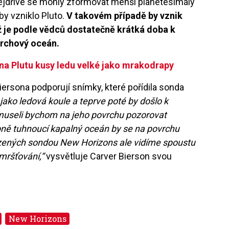
nejdříve se mohly zformovat menší planetesimály
y vzniklo Pluto.
V takovém případě by vznik
což je podle vědců dostatečně krátká doba k
vrchový oceán.
na Plutu kusy ledu velké jako mrakodrapy
Biersona podporují snímky, které pořídila sonda
jako ledová koule a teprve poté by došlo k
museli bychom na jeho povrchu pozorovat
ě tuhnoucí kapalný oceán by se na povrchu
ízených sondou New Horizons ale vidíme spoustu
mršťování,“
vysvětluje Carver Bierson svou
New Horizons