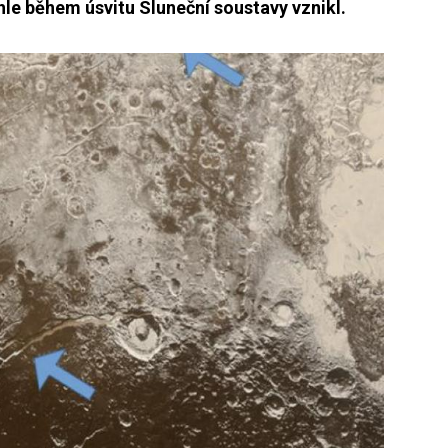
hle během úsvitu Sluneční soustavy vznikl.