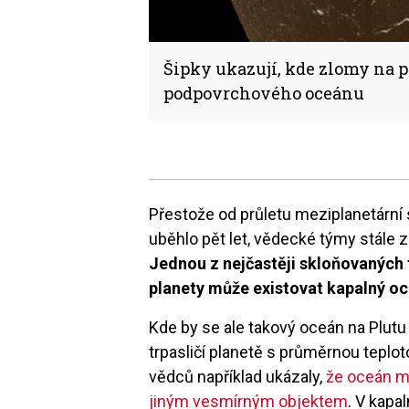
Šipky ukazují, kde zlomy na 
podpovrchového oceánu
Přestože od průletu meziplanetárn
uběhlo pět let, vědecké týmy stále z
Jednou z nejčastěji skloňovaných t
planety může existovat kapalný oc
Kde by se ale takový oceán na Plutu
trpasličí planetě s průměrnou tepl
vědců například ukázaly,
že oceán m
jiným vesmírným objektem
. V kapa