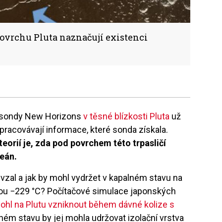
povrchu Pluta naznačují existenci
í sondy New Horizons
v těsné blízkosti Pluta
už
pracovávají informace, které sonda získala.
eorií je, zda pod povrchem této trpasličí
eán.
 vzal a jak by mohl vydržet v kapalném stavu na
otou −229 °C? Počítačové simulace japonských
ohl na Plutu vzniknout během dávné kolize s
lném stavu by jej mohla udržovat izolační vrstva