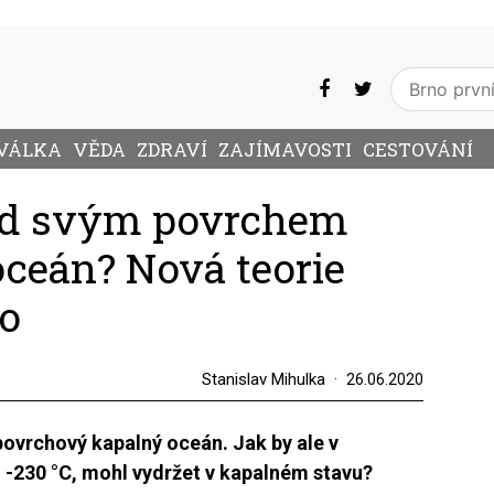
VÁLKA
VĚDA
ZDRAVÍ
ZAJÍMAVOSTI
CESTOVÁNÍ
pod svým povrchem
oceán? Nová teorie
no
Stanislav Mihulka
26.06.2020
povrchový kapalný oceán. Jak by ale v
o -230 °C, mohl vydržet v kapalném stavu?