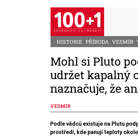
Přejít
k
hlavnímu
obsahu
HISTORIE
PŘÍRODA
VESMÍR
Mohl si Pluto 
udržet kapalný 
naznačuje, že a
VESMÍR
Podle vědců existuje na Plutu pod
prostředí, kde panují teploty okol