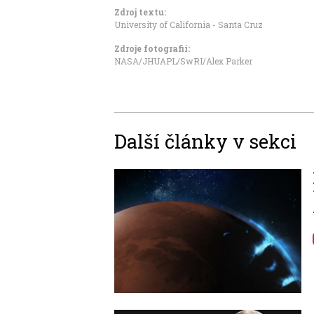
Zdroj textu:
University of California - Santa Cruz
Zdroje fotografii:
NASA/JHUAPL/SwRI/Alex Parker
Další články v sekci
Image