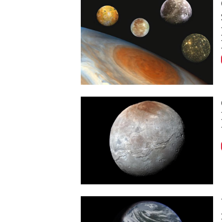
Image
Image
Image