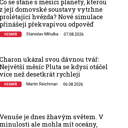
Co se stane s měsíci planety, kterou
z její domovské soustavy vytrhne
prolétající hvězda? Nové simulace
přinášejí překvapivou odpověď
Stanislav Mihulka
07.08.2026
VESMÍR
Charon ukázal svou dávnou tvář:
Největší měsíc Pluta se kdysi otáčel
více než desetkrát rychleji
Martin Reichman
06.08.2026
VESMÍR
Venuše je dnes žhavým světem. V
minulosti ale mohla mít oceány,