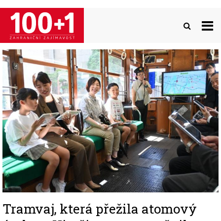
Přejít
k
hlavnímu
obsahu
Image
Tramvaj, která přežila atomový