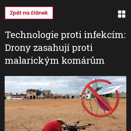
Přejít
k
Zpět na článek
hlavnímu
obsahu
Technologie proti infekcím:
Drony zasahují proti
malarickým komárům