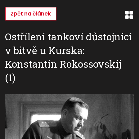
Přejít
k
Zpět na článek
hlavnímu
obsahu
Ostřílení tankoví důstojníci
v bitvě u Kurska:
Konstantin Rokossovskij
(1)