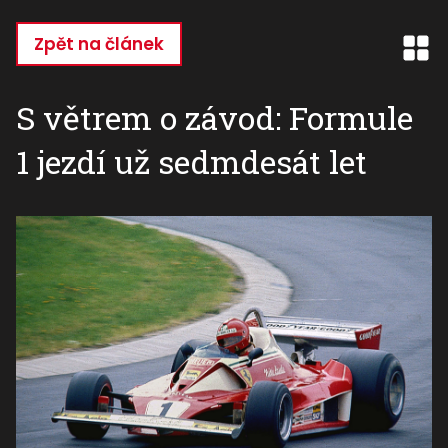
Přejít
k
Zpět na článek
hlavnímu
obsahu
S větrem o závod: Formule
1 jezdí už sedmdesát let