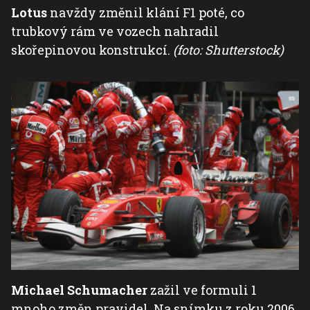
Lotus
navždy změnil klání F1 poté, co
trubkový rám ve vozech nahradil
skořepinovou konstrukcí.
(foto: Shutterstock)
Michael Schumacher
zažil ve formuli 1
mnoho změn pravidel. Na snímku z roku 2006