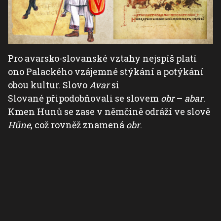
Pro avarsko-slovanské vztahy nejspíš platí
ono Palackého vzájemné stýkání a potýkání
obou kultur. Slovo
Avar
si
Slované připodobňovali se slovem
obr
–
abar
.
Kmen Hunů se zase v němčině odráží ve slově
Hüne
, což rovněž znamená
obr
.