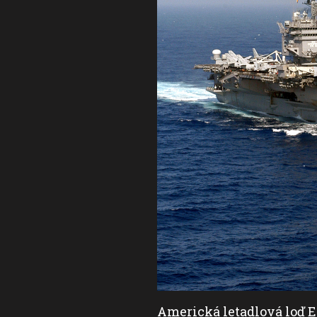
ho druhu s nukleárním
Americká letadlová loď E