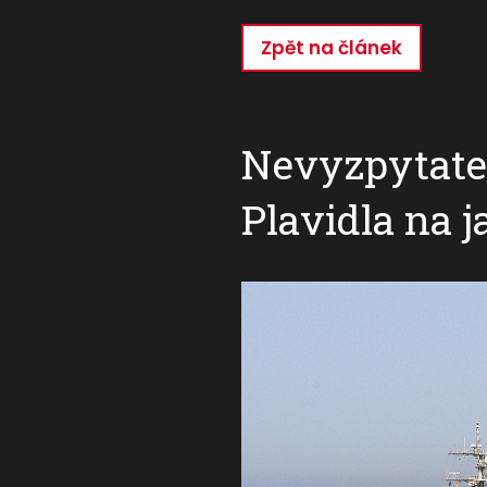
Zpět na článek
Přejít
k
hlavnímu
obsahu
Nevyzpytate
Plavidla na j