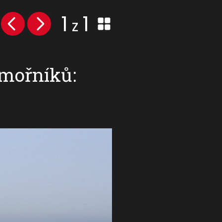
1
1
z
mořníků: