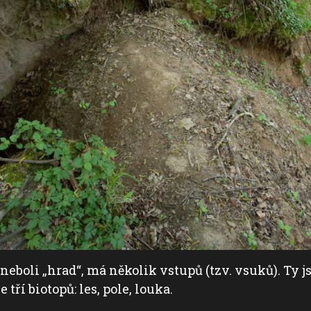
neboli „hrad“, má několik vstupů (tzv. vsuků). Ty j
tří biotopů: les, pole, louka.