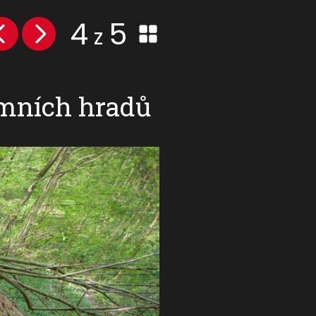
4
5
z
emních hradů