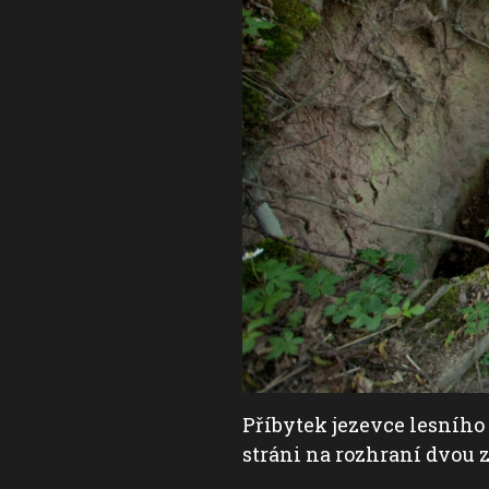
už ani nezaháněla zpět
Příbytek jezevce lesního 
stráni na rozhraní dvou ze 