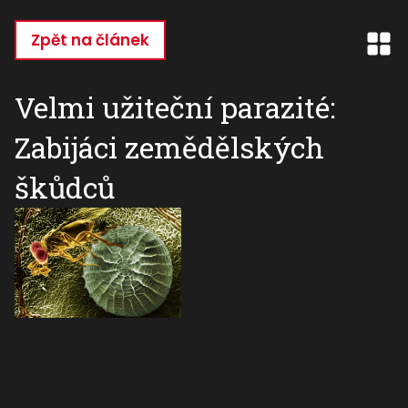
Přejít
k
Zpět na článek
hlavnímu
obsahu
Velmi užiteční parazité:
Zabijáci zemědělských
škůdců