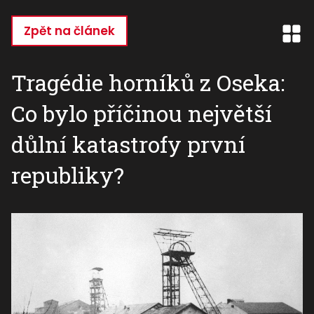
Přejít
k
Zpět na článek
hlavnímu
obsahu
Tragédie horníků z Oseka:
Co bylo příčinou největší
důlní katastrofy první
republiky?