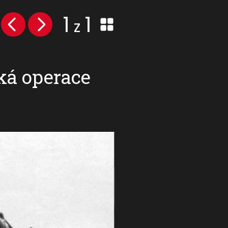
1
1
z
ká operace