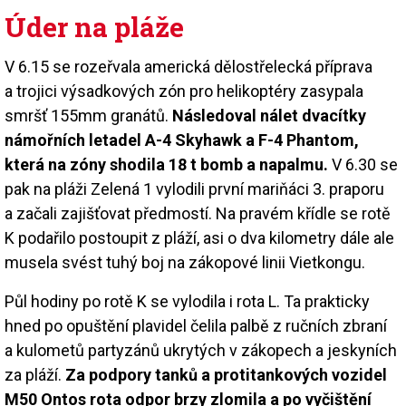
Úder na pláže
V 6.15 se rozeřvala americká dělostřelecká příprava
a trojici výsadkových zón pro helikoptéry zasypala
smršť 155mm granátů.
Následoval nálet dvacítky
námořních letadel A-4 Skyhawk a F-4 Phantom,
která na zóny shodila 18 t bomb a napalmu.
V 6.30 se
pak na pláži Zelená 1 vylodili první mariňáci 3. praporu
a začali zajišťovat předmostí. Na pravém křídle se rotě
K podařilo postoupit z pláží, asi o dva kilometry dále ale
musela svést tuhý boj na zákopové linii Vietkongu.
Půl hodiny po rotě K se vylodila i rota L. Ta prakticky
hned po opuštění plavidel čelila palbě z ručních zbraní
a kulometů partyzánů ukrytých v zákopech a jeskyních
za pláží.
Za podpory tanků a protitankových vozidel
M50 Ontos rota odpor brzy zlomila a po vyčištění