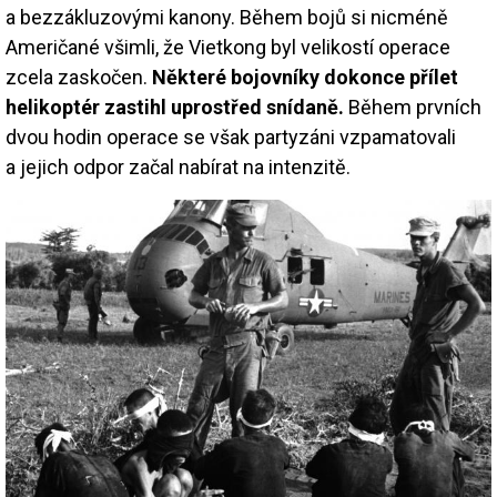
a bezzákluzovými kanony. Během bojů si nicméně
Američané všimli, že Vietkong byl velikostí operace
zcela zaskočen.
Některé bojovníky dokonce přílet
helikoptér zastihl uprostřed snídaně.
Během prvních
dvou hodin operace se však partyzáni vzpamatovali
a jejich odpor začal nabírat na intenzitě.
Image