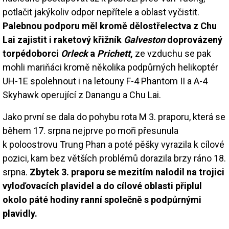
potlačit jakýkoliv odpor nepřítele a oblast vyčistit.
Palebnou podporu měl kromě dělostřelectva z Chu
Lai zajistit i raketový křižník
Galveston
doprovázený
torpédoborci
Orleck
a
Prichett
,
ze vzduchu se pak
mohli mariňáci kromě několika podpůrných helikoptér
UH-1E spolehnout i na letouny F-4 Phantom II a A-4
Skyhawk operující z Danangu a Chu Lai.
Jako první se dala do pohybu rota M 3. praporu, která se
během 17. srpna nejprve po moři přesunula
k poloostrovu Trung Phan a poté pěšky vyrazila k cílové
pozici, kam bez větších problémů dorazila brzy ráno 18.
srpna.
Zbytek 3. praporu se mezitím nalodil na trojici
vyloďovacích plavidel a do cílové oblasti připlul
okolo páté hodiny ranní společně s podpůrnými
plavidly.