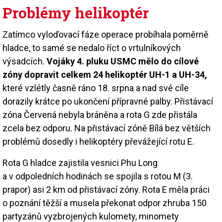
Problémy helikoptér
Zatímco vyloďovací fáze operace probíhala poměrně
hladce, to samé se nedalo říct o vrtulníkových
výsadcích.
Vojáky 4. pluku USMC mělo do cílové
zóny dopravit celkem 24 helikoptér UH-1 a UH-34,
které vzlétly časně ráno 18. srpna a nad své cíle
dorazily krátce po ukončení přípravné palby. Přistávací
zóna Červená nebyla bráněna a rota G zde přistála
zcela bez odporu. Na přistávací zóně Bílá bez větších
problémů dosedly i helikoptéry převážející rotu E.
Rota G hladce zajistila vesnici Phu Long
a v odpoledních hodinách se spojila s rotou M (3.
prapor) asi 2 km od přistávací zóny. Rota E měla práci
o poznání těžší a musela překonat odpor zhruba 150
partyzánů vyzbrojených kulomety, minomety