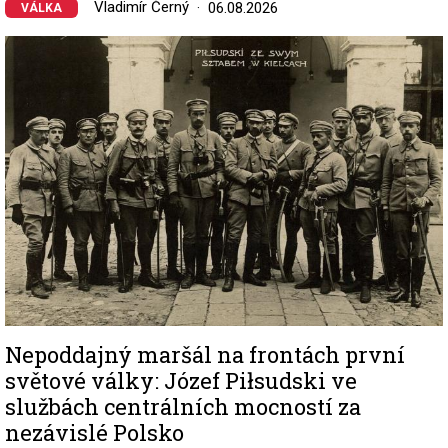
Vladimír Černý
06.08.2026
VÁLKA
Image
Nepoddajný maršál na frontách první
světové války: Józef Piłsudski ve
službách centrálních mocností za
nezávislé Polsko