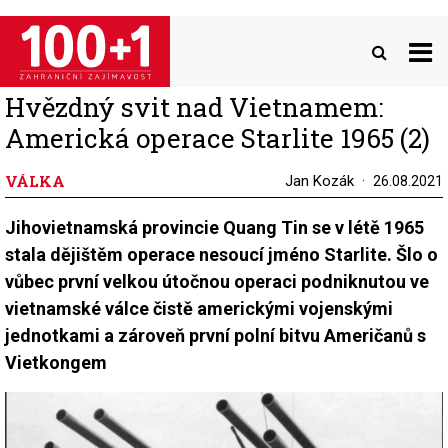
Přejít
k
hlavnímu
obsahu
Hvězdný svit nad Vietnamem:
Americká operace Starlite 1965 (2)
VÁLKA
Jan Kozák
26.08.2021
Jihovietnamská provincie Quang Tin se v létě 1965
stala dějištěm operace nesoucí jméno Starlite. Šlo o
vůbec první velkou útočnou operaci podniknutou ve
vietnamské válce čistě americkými vojenskými
jednotkami a zároveň první polní bitvu Američanů s
Vietkongem