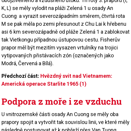
obojživelného a vzdušného útoku. Tři roty 3. praporu (I,
K, L) se měly vylodit na pláži Zelená 1 u osady An
Cuong a vyrazit severozápadním směrem, čtvrtá rota
M se pak měla po zemi přesunout z Chu Lai k hřebenu
asi 6 km severozápadně od pláže Zelená 1 a zablokovat
tak Vietkongu případnou ústupovou cestu. Fisherův
prapor měl být mezitím vysazen vrtulníky na trojici
vytipovaných přistávacích zón (označených jako
Modrá, Červená a Bílá).
Předchozí část:
Hvězdný svit nad Vietnamem:
Americká operace Starlite 1965 (1)
Podpora z moře i ze vzduchu
U vnitrozemské části osady An Cuong se měly oba
prapory spojit a vytvořit tak souvislou linii, ve které měly
následně postupovat až k pobřeží přes Van Tuong,