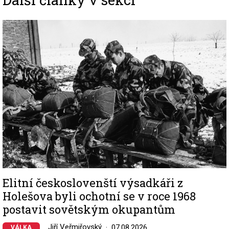
Image
Elitní českoslovenští výsadkáři z
Holešova byli ochotní se v roce 1968
postavit sovětským okupantům
Jiří Veřmiřovský
07.08.2026
VÁLKA