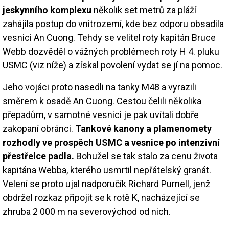
jeskynního komplexu
několik set metrů za pláží
zahájila postup do vnitrozemí, kde bez odporu obsadila
vesnici An Cuong. Tehdy se velitel roty kapitán Bruce
Webb dozvěděl o vážných problémech roty H 4. pluku
USMC (viz níže) a získal povolení vydat se jí na pomoc.
Jeho vojáci proto nasedli na tanky M48 a vyrazili
směrem k osadě An Cuong. Cestou čelili několika
přepadům, v samotné vesnici je pak uvítali dobře
zakopaní obránci.
Tankové kanony a plamenomety
rozhodly ve prospěch USMC a vesnice po intenzivní
přestřelce padla.
Bohužel se tak stalo za cenu života
kapitána Webba, kterého usmrtil nepřátelský granát.
Velení se proto ujal nadporučík Richard Purnell, jenž
obdržel rozkaz připojit se k rotě K, nacházející se
zhruba 2 000 m na severovýchod od nich.