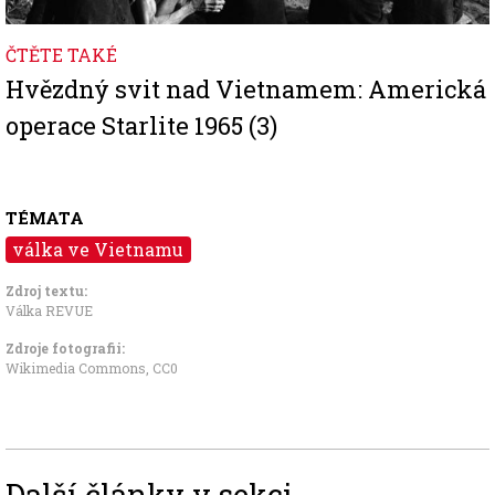
ČTĚTE TAKÉ
Hvězdný svit nad Vietnamem: Americká
operace Starlite 1965 (3)
TÉMATA
válka ve Vietnamu
Zdroj textu:
Válka REVUE
Zdroje fotografii:
Wikimedia Commons
,
CC0
Další články v sekci