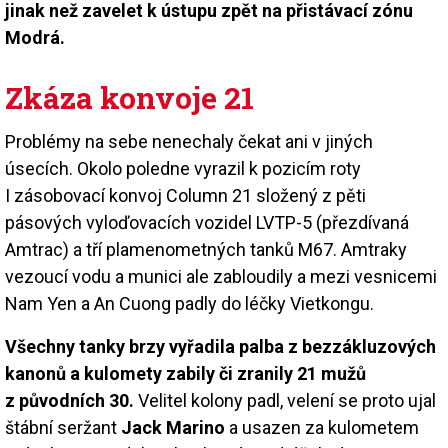
jinak než zavelet k ústupu zpět na přistávací zónu
Modrá.
Zkáza konvoje 21
Problémy na sebe nenechaly čekat ani v jiných
úsecích. Okolo poledne vyrazil k pozicím roty
I zásobovací konvoj Column 21 složený z pěti
pásových vyloďovacích vozidel LVTP-5 (přezdívaná
Amtrac) a tří plamenometných tanků M67. Amtraky
vezoucí vodu a munici ale zabloudily a mezi vesnicemi
Nam Yen a An Cuong padly do léčky Vietkongu.
Všechny tanky brzy vyřadila palba z bezzákluzových
kanonů a kulomety zabily či zranily 21 mužů
z původních 30.
Velitel kolony padl, velení se proto ujal
štábní seržant
Jack Marino
a usazen za kulometem