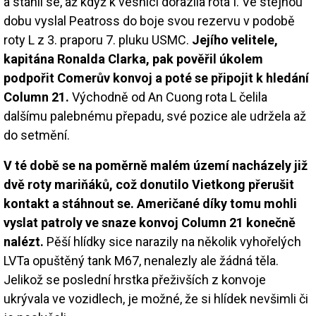
a stáhli se, až když k vesnici dorazila rota I. Ve stejnou
dobu vyslal Peatross do boje svou rezervu v podobě
roty L z 3. praporu 7. pluku USMC.
Jejího velitele,
kapitána Ronalda Clarka, pak pověřil úkolem
podpořit Comerův konvoj a poté se připojit k hledání
Column 21.
Východně od An Cuong rota L čelila
dalšímu palebnému přepadu, své pozice ale udržela až
do setmění.
V té době se na poměrně malém území nacházely již
dvě roty mariňáků, což donutilo Vietkong přerušit
kontakt a stáhnout se. Američané díky tomu mohli
vyslat patroly ve snaze konvoj Column 21 konečně
nalézt.
Pěší hlídky sice narazily na několik vyhořelých
LVTa opuštěný tank M67, nenalezly ale žádná těla.
Jelikož se poslední hrstka přeživších z konvoje
ukrývala ve vozidlech, je možné, že si hlídek nevšimli či