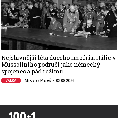
Nejslavnější léta duceho impéria: Itálie v
Mussoliniho područí jako německý
spojenec a pád režimu
Miroslav Mareš
02.08.2026
VÁLKA