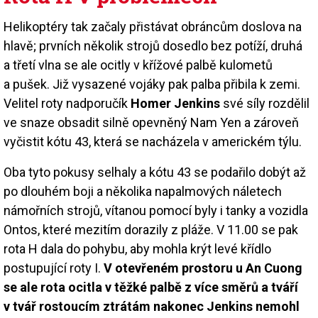
Helikoptéry tak začaly přistávat obráncům doslova na
hlavě; prvních několik strojů dosedlo bez potíží, druhá
a třetí vlna se ale ocitly v křížové palbě kulometů
a pušek. Již vysazené vojáky pak palba přibila k zemi.
Velitel roty nadporučík
Homer Jenkins
své síly rozdělil
ve snaze obsadit silně opevněný Nam Yen a zároveň
vyčistit kótu 43, která se nacházela v americkém týlu.
Oba tyto pokusy selhaly a kótu 43 se podařilo dobýt až
po dlouhém boji a několika napalmových náletech
námořních strojů, vítanou pomocí byly i tanky a vozidla
Ontos, které mezitím dorazily z pláže. V 11.00 se pak
rota H dala do pohybu, aby mohla krýt levé křídlo
postupující roty I.
V otevřeném prostoru u An Cuong
se ale rota ocitla v těžké palbě z více směrů a tváří
v tvář rostoucím ztrátám nakonec Jenkins nemohl