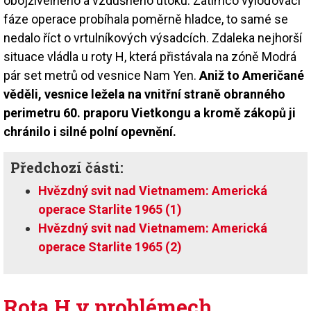
obojživelného a vzdušného útoku. Zatímco vyloďovací
fáze operace probíhala poměrně hladce, to samé se
nedalo říct o vrtulníkových výsadcích. Zdaleka nejhorší
situace vládla u roty H, která přistávala na zóně Modrá
pár set metrů od vesnice Nam Yen.
Aniž to Američané
věděli, vesnice ležela na vnitřní straně obranného
perimetru 60. praporu Vietkongu a kromě zákopů ji
chránilo i silné polní opevnění.
Předchozí části:
Hvězdný svit nad Vietnamem: Americká
operace Starlite 1965 (1)
Hvězdný svit nad Vietnamem: Americká
operace Starlite 1965 (2)
Rota H v problémech