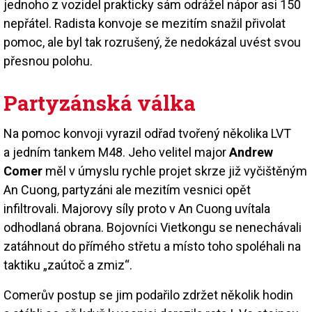
jednoho z vozidel prakticky sám odrážel nápor asi 150
nepřátel. Radista konvoje se mezitím snažil přivolat
pomoc, ale byl tak rozrušený, že nedokázal uvést svou
přesnou polohu.
Partyzánská válka
Na pomoc konvoji vyrazil odřad tvořený několika LVT
a jedním tankem M48. Jeho velitel major
Andrew
Comer
měl v úmyslu rychle projet skrze již vyčištěným
An Cuong, partyzáni ale mezitím vesnici opět
infiltrovali. Majorovy síly proto v An Cuong uvítala
odhodlaná obrana. Bojovníci Vietkongu se nenechávali
zatáhnout do přímého střetu a místo toho spoléhali na
taktiku „zaútoč a zmiz“.
Comerův postup se jim podařilo zdržet několik hodin