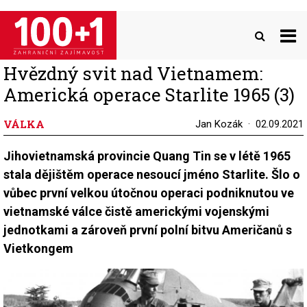
Přejít
k
hlavnímu
obsahu
Hvězdný svit nad Vietnamem:
Americká operace Starlite 1965 (3)
VÁLKA
Jan Kozák
02.09.2021
Jihovietnamská provincie Quang Tin se v létě 1965
stala dějištěm operace nesoucí jméno Starlite. Šlo o
vůbec první velkou útočnou operaci podniknutou ve
vietnamské válce čistě americkými vojenskými
jednotkami a zároveň první polní bitvu Američanů s
Vietkongem