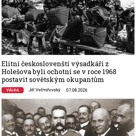
Elitní českoslovenští výsadkáři z
Holešova byli ochotní se v roce 1968
postavit sovětským okupantům
Jiří Veřmiřovský
07.08.2026
VÁLKA
Image