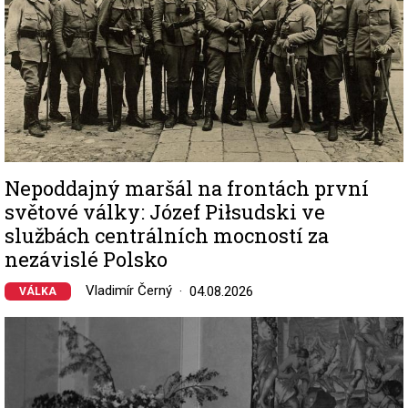
Nepoddajný maršál na frontách první
světové války: Józef Piłsudski ve
službách centrálních mocností za
nezávislé Polsko
Vladimír Černý
04.08.2026
VÁLKA
Image