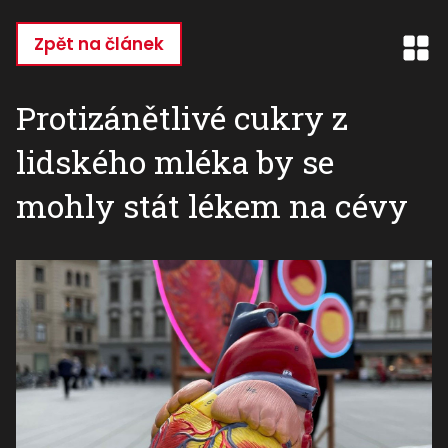
Přejít
k
Zpět na článek
hlavnímu
obsahu
Protizánětlivé cukry z
lidského mléka by se
mohly stát lékem na cévy