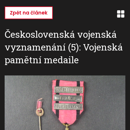
Přejít
k
Zpět na článek
hlavnímu
obsahu
Československá vojenská
vyznamenání (5): Vojenská
pamětní medaile