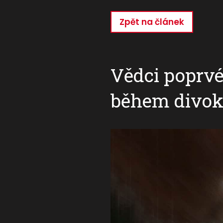
Zpět na článek
Přejít
k
hlavnímu
obsahu
Vědci poprvé
během divok