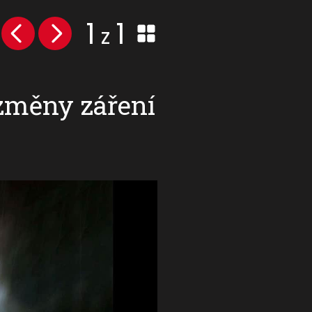
1
1
z
 změny záření