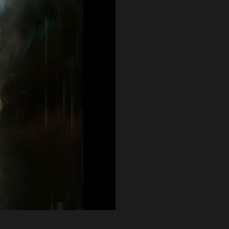
Obří erupce magnetaru