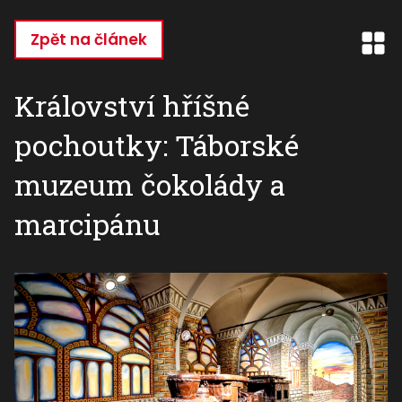
Přejít
k
Zpět na článek
hlavnímu
obsahu
Království hříšné
pochoutky: Táborské
muzeum čokolády a
marcipánu