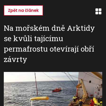
Přejít
k
Zpět na článek
hlavnímu
obsahu
Na mořském dně Arktidy
se kvůli tajícímu
permafrostu otevírají obří
závrty