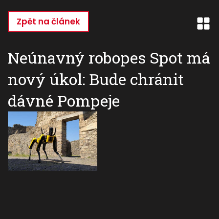
Přejít
k
Zpět na článek
hlavnímu
obsahu
Neúnavný robopes Spot má
nový úkol: Bude chránit
dávné Pompeje