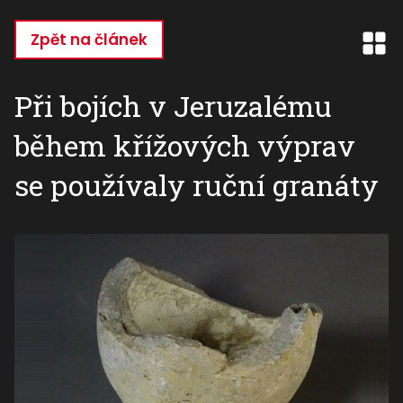
Přejít
k
Zpět na článek
hlavnímu
obsahu
Při bojích v Jeruzalému
během křížových výprav
se používaly ruční granáty