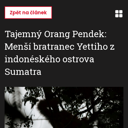
Přejít
k
Zpět na článek
hlavnímu
obsahu
Tajemný Orang Pendek:
Menší bratranec Yettiho z
indonéského ostrova
Sumatra