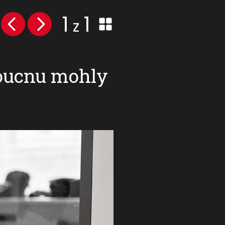
1
1
z
doucnu mohly