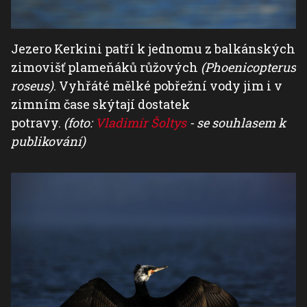
Jezero Kerkini patří k jednomu z balkánských
zimovišť plameňáků růžových
(Phoenicopterus
roseus)
. Vyhřáté mělké pobřežní vody jim i v
zimním čase skýtají dostatek
potravy.
(foto:
Vladimír Šoltys
- se souhlasem k
publikování)