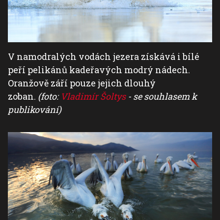
V namodralých vodách jezera získává i bílé
peří pelikánů kadeřavých modrý nádech.
Oranžově září pouze jejich dlouhý
zoban.
(foto:
Vladimír Šoltys
- se souhlasem k
publikování)