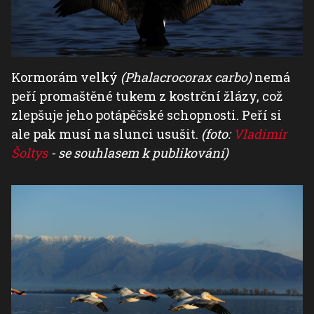
Kormorám velký
(Phalacrocorax carbo)
nemá
peří promaštěné tukem z kostrční žlázy, což
zlepšuje jeho potápěčské schopnosti. Peří si
ale pak musí na slunci usušit.
(foto:
Vladimír
Šoltys
- se souhlasem k publikování)