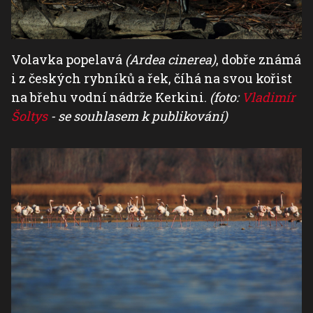
Volavka popelavá
(Ardea cinerea)
, dobře známá
i z českých rybníků a řek, číhá na svou kořist
na břehu vodní nádrže Kerkini.
(foto:
Vladimír
Šoltys
- se souhlasem k publikování)