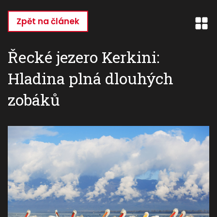
Přejít
k
Zpět na článek
hlavnímu
obsahu
Řecké jezero Kerkini:
Hladina plná dlouhých
zobáků