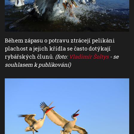
Během zápasu o potravu ztrácejí pelikáni
plachost a jejich křídla se často dotýkají
rybářských člunů.
(foto:
Vladimír Šoltys
- se
souhlasem k publikování)