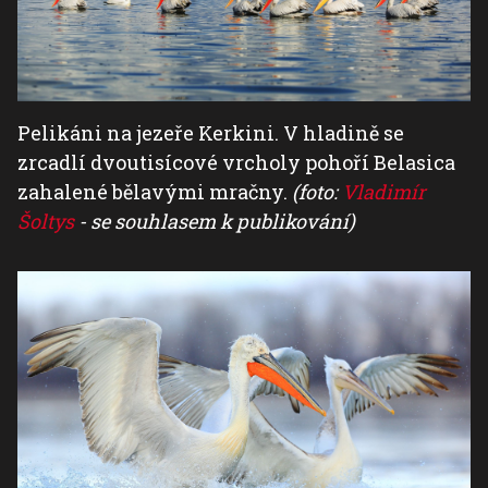
Pelikáni na jezeře Kerkini. V hladině se
zrcadlí dvoutisícové vrcholy pohoří Belasica
zahalené bělavými mračny.
(foto:
Vladimír
Šoltys
- se souhlasem k publikování)