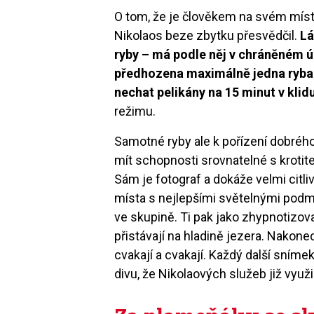
O tom, že je člověkem na svém míst
Nikolaos beze zbytku přesvědčil.
Lá
ryby – má podle něj v chráněném ú
předhozena maximálně jedna ryba 
nechat pelikány na 15 minut v klid
režimu.
Samotné ryby ale k pořízení dobrého
mít schopnosti srovnatelné s krotit
Sám je fotograf a dokáže velmi citli
místa s nejlepšími světelnými pod
ve skupině. Ti pak jako zhypnotizova
přistávají na hladině jezera. Nakone
cvakají a cvakají. Každý další snímek
divu, že Nikolaových služeb již využ