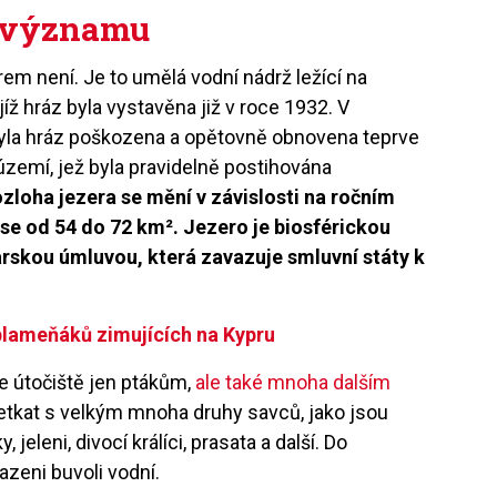
 významu
em není. Je to umělá vodní nádrž ležící na
ejíž hráz byla vystavěna již v roce 1932. V
byla hráz poškozena a opětovně obnovena teprve
území, jež byla pravidelně postihována
zloha jezera se mění v závislosti na ročním
 se od 54 do 72 km². Jezero je biosférickou
arskou úmluvou, která zavazuje smluvní státy k
 plameňáků zimujících na Kypru
je útočiště jen ptákům,
ale také mnoha dalším
etkat s velkým mnoha druhy savců, jako jsou
y, jeleni, divocí králíci, prasata a další. Do
azeni buvoli vodní.