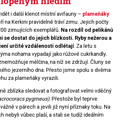
klopeným hledím
dět i další klenot místní avifauny –
plameňáky
eří na Kerkini pravidelně tráví zimu. Jejich počty
 200 zimujících exemplářů.
Na rozdíl od pelikánů
i se dostat do jejich blízkosti. Ryby nežerou a
čení určité vzdálenosti odlétají
. Za letu s
ýma nohama vypadají jako růžové cukrkandly.
nemožňuje mělčina, na níž se zdržují. Čluny se
kého jezerního dna. Přesto jsme spolu s dvěma
ehu za plameňáky vyrazili.
 zblízka sledovat a fotografovat velmi vděčný
acrocoracs pygmeus)
. Přestože byl teprve
ážně v párech a jevili již nyní příznaky toku. Na
 nebyli vůbec plaší, a stali se tudíž ideálním