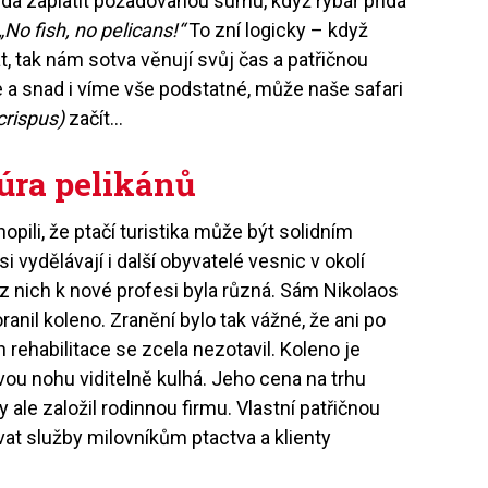
da zaplatit požadovanou sumu, když rybář přidá
„No fish, no pelicans!“
To zní logicky – když
, tak nám sotva věnují svůj čas a patřičnou
 a snad i víme vše podstatné, může naše safari
crispus)
začít…
zúra pelikánů
opili, že ptačí turistika může být solidním
vydělávají i další obyvatelé vesnic v okolí
 z nich k nové profesi byla různá. Sám Nikolaos
ranil koleno. Zranění bylo tak vážné, že ani po
h rehabilitace se zcela nezotavil. Koleno je
ou nohu viditelně kulhá. Jeho cena na trhu
y ale založil rodinnou firmu. Vlastní patřičnou
at služby milovníkům ptactva a klienty
.