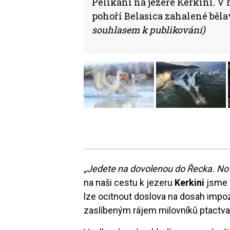
Pelikáni na jezeře Kerkini. V
pohoří Belasica zahalené bě
souhlasem k publikování)
„Jedete na dovolenou do Řecka. No t
na naši cestu k jezeru
Kerkini
jsme s
lze ocitnout doslova na dosah impoz
zaslíbeným rájem milovníků ptactva