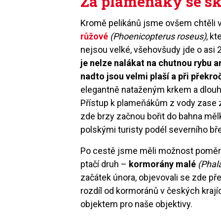
Za plameňáky se s
Kromě pelikánů jsme ovšem chtěli vi
růžové
(Phoenicopterus roseus)
, kt
nejsou velké, všehovšudy jde o asi
je nelze nalákat na chutnou rybu an
nadto jsou velmi plaší a při překro
elegantně nataženým krkem a dlouh
Přístup k plameňákům z vody zase z
zde brzy začnou bořit do bahna měl
polskými turisty podél severního bř
Po cestě jsme měli možnost poměrně
ptačí druh –
kormorány malé
(Phal
začátek února, objevovali se zde přev
rozdíl od kormoránů v českých krajích
objektem pro naše objektivy.