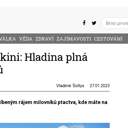
VÁLKA
VĚDA
ZDRAVÍ
ZAJÍMAVOSTI
CESTOVÁNÍ
kini: Hladina plná
ů
Vladimír Šoltys
27.01.2023
slíbeným rájem milovníků ptactva, kde máte na