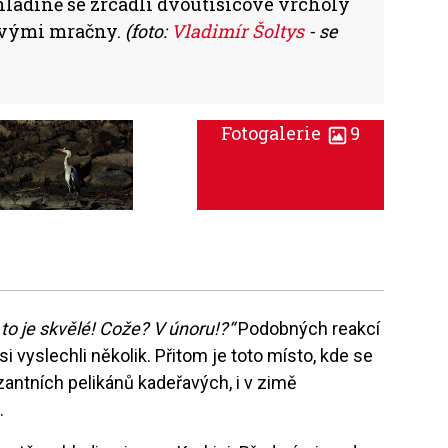
 hladině se zrcadlí dvoutisícové vrcholy
lavými mračny.
(foto:
Vladimír Šoltys
- se
Fotogalerie
9
o je skvělé! Cože? V únoru!?“
Podobných reakcí
i vyslechli několik. Přitom je toto místo, kde se
antních pelikánů kadeřavých, i v zimě
.