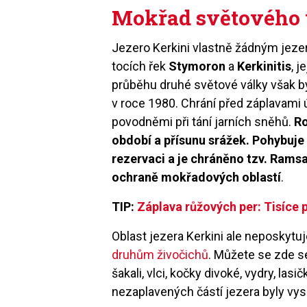
Mokřad světového
Jezero Kerkini vlastně žádným jezer
tocích řek
Stymoron
a
Kerkinitis
, j
průběhu druhé světové války však 
v roce 1980. Chrání před záplavami 
povodněmi při tání jarních sněhů.
Ro
období a přísunu srážek. Pohybuje
rezervaci a je chráněno tzv. Rams
ochraně mokřadových oblastí
.
TIP:
Záplava růžových per: Tisíce
Oblast jezera Kerkini ale neposkytu
druhům živočichů
. Můžete se zde s
šakali, vlci, kočky divoké, vydry, lasičk
nezaplavených částí jezera byly vys