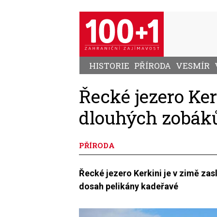
Přejít
k
hlavnímu
obsahu
HISTORIE
PŘÍRODA
VESMÍR
Řecké jezero Ker
dlouhých zobák
PŘÍRODA
Řecké jezero Kerkini je v zimě za
dosah pelikány kadeřavé