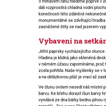
V mlhavém ránu hledíme poprvé v živ
dáli rozprostírá chladná vodní plocha
konečnosti této zdánlivě nekonečné
monumentálně se zdvíhající hradba
zasněžené štíty se nad jezerem vypí
Vybaveni na setkán
Jitřní paprsky vycházejícího slunce 
Hladina je klidná jako skleněná desk
v němém úžasu zapomínáme, proč t
zcela pohltila. Naše myšlenky se v t
a na oblázkovou pláž je vrací až zas
Ve člunu ovšem nesedí náš místní 
barvu. Ke břehu dorazil člun barvy 
vyndává ze dna bárky bednu plnou r