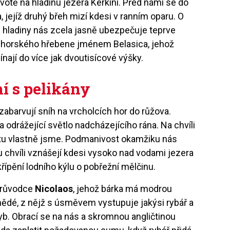
otě na hladinu jezera Kerkini. Před námi se do
, jejíž druhý břeh mizí kdesi v ranním oparu. O
 hladiny nás zcela jasně ubezpečuje teprve
 horského hřebene jménem Belasica, jehož
nají do více jak dvoutisícové výšky.
í s pelikány
zabarvují sníh na vrcholcích hor do růžova.
a odrážející světlo nadcházejícího rána. Na chvíli
u vlastně jsme. Podmanivost okamžiku nás
u chvíli vznášejí kdesi vysoko nad vodami jezera
křípění lodního kýlu o pobřežní mělčinu.
průvodce
Nicolaos
, jehož bárka má modrou
hnědé, z nějž s úsměvem vystupuje jakýsi rybář a
yb. Obrací se na nás a skromnou angličtinou