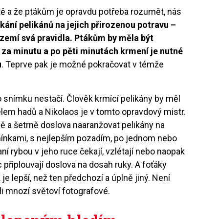
ě a že ptákům je opravdu potřeba rozumět, nás
kání pelikánů na jejich přirozenou potravu –
zemí svá pravidla. Ptákům by měla být
za minutu a po pěti minutách krmení je nutné
u
. Teprve pak je možné pokračovat v témže
 snímku nestačí. Člověk krmící pelikány by měl
elem hadů a Nikolaos je v tomto opravdový mistr.
vě a šetrně doslova naaranžovat pelikány na
mínkami, s nejlepším pozadím, po jednom nebo
ní rybou v jeho ruce čekají, vzlétají nebo naopak
c připlouvají doslova na dosah ruky. A foťáky
 je lepší, než ten předchozí a úplně jiný. Není
ili mnozí světoví fotografové.