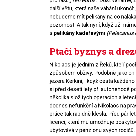
pronáší:
„Ten euros.“
Dost váháme, z
další větu, která naše váhání ukončí:
nebudeme mít pelikány na co nalákat
pozornost. A tak nyní, když už máme
s
pelikány kadeřavými
(Pelecanus 
Ptačí byznys a dre
Nikolaos je jedním z Řeků, kteří poch
způsobem obživy. Podobně jako on si 
jezera Kerkini, i když cesta každého
si před deseti lety při autonehodě po
několika složitých operacích a letec
dodnes nefunkční a Nikolaos na prav
práce tak rapidně klesla. Před pár let
licenci, která mu umožňuje poskytov
ubytovává v penzionu svých rodičů