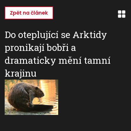
Přejít
k
Zpět na článek
hlavnímu
obsahu
Do oteplující se Arktidy
pronikají bobři a
dramaticky mění tamní
krajinu