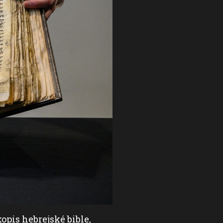
opis hebrejské bible,
Americká aukční síň Sot