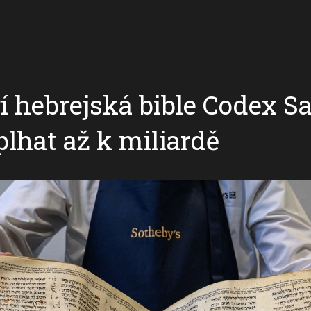
í hebrejská bible Codex S
lhat až k miliardě