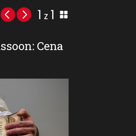
1
1
z
assoon: Cena