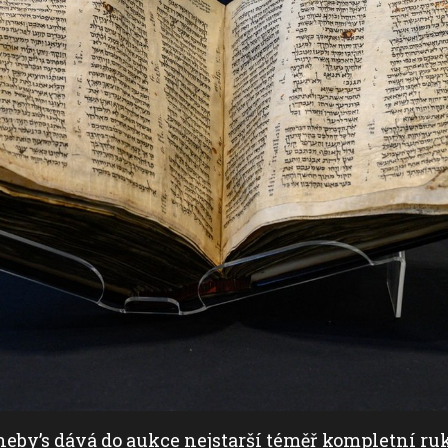
eby’s dává do aukce nejstarší téměř kompletní ruk