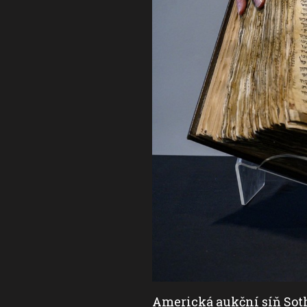
is hebrejské bible,
Americká aukční síň Soth