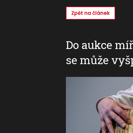
Zpět na článek
Přejít
k
hlavnímu
obsahu
Do aukce míř
se může vyšp