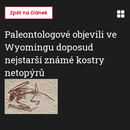
Přejít
k
Zpět na článek
hlavnímu
obsahu
Paleontologové objevili ve
Wyomingu doposud
nejstarší známé kostry
netopýrů