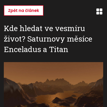
Přejít
k
Zpět na článek
hlavnímu
obsahu
Kde hledat ve vesmíru
život? Saturnovy měsíce
Enceladus a Titan