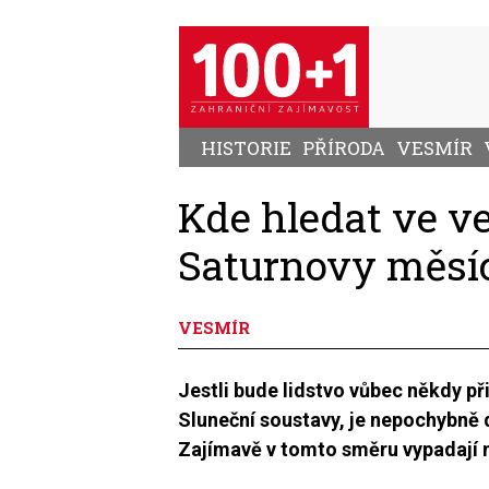
Přejít
k
hlavnímu
obsahu
HISTORIE
PŘÍRODA
VESMÍR
Kde hledat ve v
Saturnovy měsíc
VESMÍR
Jestli bude lidstvo vůbec někdy př
Sluneční soustavy, je nepochybně
Zajímavě v tomto směru vypadají 