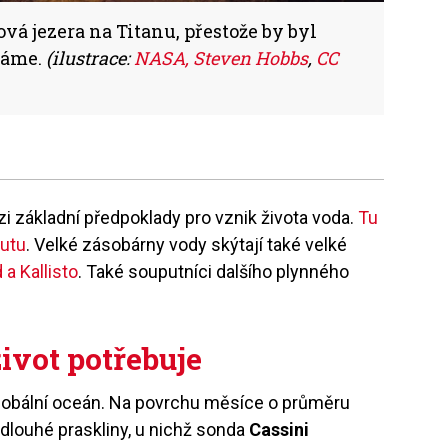
vá jezera na Titanu, přestože by byl
náme.
(ilustrace:
NASA, Steven Hobbs
,
CC
i základní předpoklady pro vznik života voda.
Tu
lutu
. Velké zásobárny vody skýtají také velké
a Kallisto
. Také souputníci dalšího plynného
život potřebuje
lobální oceán. Na povrchu měsíce o průměru
dlouhé praskliny, u nichž sonda
Cassini