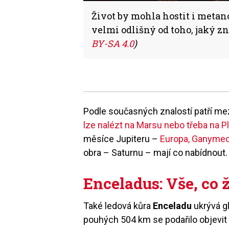
Život by mohla hostit i metano
velmi odlišný od toho, jaký z
BY-SA 4.0
)
Podle současných znalostí patří mez
lze nalézt na Marsu nebo třeba na P
měsíce Jupiteru –
Europa, Ganymed 
obra – Saturnu – mají co nabídnout.
Enceladus: Vše, co 
Také ledová kůra
Enceladu
ukrývá g
pouhých 504 km se podařilo objevit 