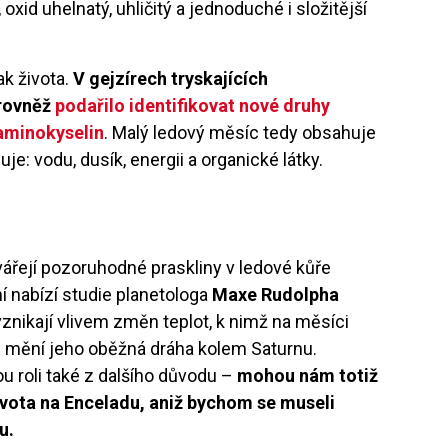
xid uhelnatý, uhličitý a jednoduché i složitější
k života.
V gejzírech tryskajících
 rovněž
podařilo identifikovat nové druhy
 aminokyselin
. Malý ledový měsíc tedy obsahuje
uje: vodu, dusík, energii a organické látky.
ářejí pozoruhodné praskliny v ledové kůře
ní nabízí studie planetologa
Maxe Rudolpha
 vznikají vlivem změn teplot, k nimž na měsíci
se mění jeho oběžná dráha kolem Saturnu.
ou roli také z dalšího důvodu –
mohou nám totiž
života na Enceladu, aniž bychom se museli
u.