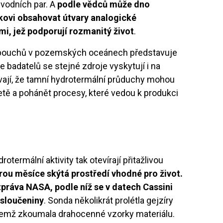
 vodních par. A
podle vědců může dno
kovi obsahovat útvary analogické
, jež podporují rozmanitý život
.
 sopouchů v pozemských oceánech představuje
 badatelů se stejné zdroje vyskytují i na
vají, že tamní hydrotermální průduchy mohou
netě a pohánět procesy, které vedou k produkci
otermální aktivity tak otevírají přitažlivou
ou měsíce skýtá prostředí vhodné pro život.
práva NASA, podle níž se v datech Cassini
 sloučeniny
. Sonda několikrát prolétla gejzíry
řičemž zkoumala drahocenné vzorky materiálu.