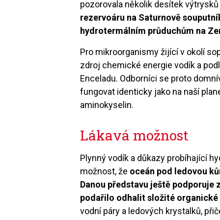
pozorovala několik desítek výtrysků
rezervoáru na Saturnově souputní
hydrotermálním průduchům na Zemi
Pro mikroorganismy žijící v okolí
zdroj chemické energie vodík a podle
Enceladu. Odborníci se proto domní
fungovat identicky jako na naší pla
aminokyselin.
Lákavá možnost
Plynný vodík a důkazy probíhající hydr
možnost, že
oceán pod ledovou kůr
Danou představu ještě podporuje z
podařilo odhalit složité organické
vodní páry a ledových krystalků, p