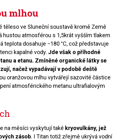
ou mlhou
né těleso ve Sluneční soustavě kromě Země
vá hustou atmosférou s 1,5krát vyšším tlakem
á teplota dosahuje −180 °C, což představuje
tenci kapalné vody.
Jde však o příhodné
tanu a etanu. Zmíněné organické látky se
zují, načež vypadávají v podobě deště
ou oranžovou mlhu vytvářejí sazovité částice
štěpení atmosférického metanu ultrafialovým
ech
e na měsíci vyskytují také
kryovulkány, jež
hových zásob
. I Titan totiž zřejmě ukrývá vodní