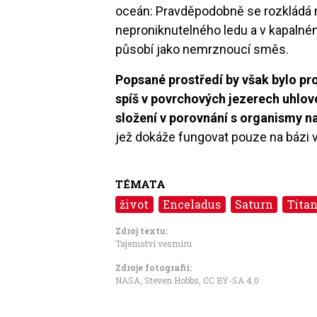
oceán: Pravděpodobně se rozkládá 
neproniknutelného ledu a v kapalné
působí jako nemrznoucí směs.
Popsané prostředí by však bylo pro
spíš v povrchových jezerech uhlo
složení v porovnání s organismy n
jež dokáže fungovat pouze na bázi 
TÉMATA
život
Enceladus
Saturn
Tita
Zdroj textu:
Tajemství vesmíru
Zdroje fotografii:
NASA, Steven Hobbs
,
CC BY-SA 4.0