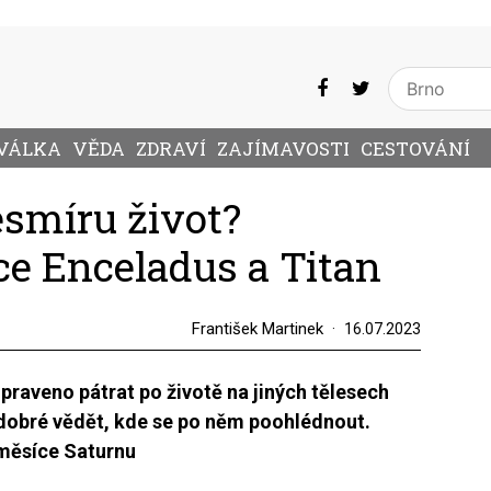
VÁLKA
VĚDA
ZDRAVÍ
ZAJÍMAVOSTI
CESTOVÁNÍ
esmíru život?
e Enceladus a Titan
František Martinek
16.07.2023
ipraveno pátrat po životě na jiných tělesech
 dobré vědět, kde se po něm poohlédnout.
měsíce Saturnu