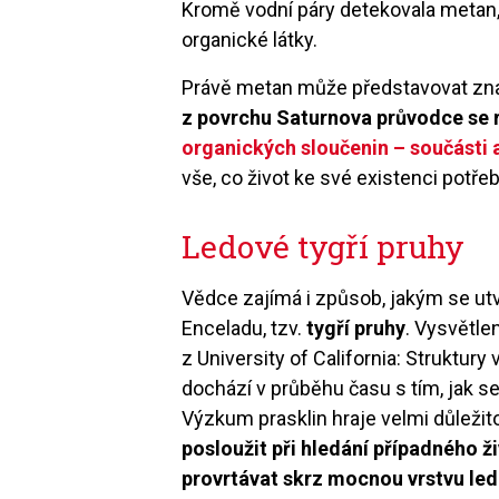
Kromě vodní páry detekovala metan, o
organické látky.
Právě metan může představovat zna
z povrchu Saturnova průvodce se
organických sloučenin – součásti
vše, co život ke své existenci potřeb
Ledové tygří pruhy
Vědce zajímá i způsob, jakým se utv
Enceladu, tzv.
tygří pruhy
. Vysvětle
z University of California: Struktury
dochází v průběhu času s tím, jak 
Výzkum prasklin hraje velmi důležit
posloužit při hledání případného 
provrtávat skrz mocnou vrstvu led