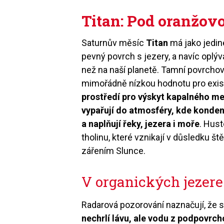
Titan: Pod oranžov
Saturnův měsíc
Titan
má jako jedi
pevný povrch s jezery, a navíc oplý
než na naší planetě. Tamní povrchov
mimořádně nízkou hodnotu pro exis
prostředí pro výskyt kapalného me
vypařují do atmosféry, kde konden
a naplňují řeky, jezera i moře
. Hust
tholinu, které vznikají v důsledku 
zářením Slunce.
V organických jezer
Radarová pozorování naznačují, že s
nechrlí lávu, ale vodu z podpovrc