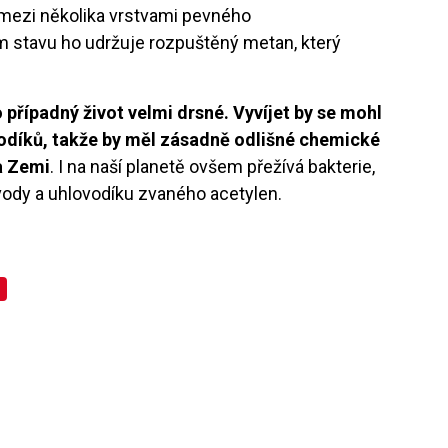
mezi několika vrstvami pevného
m stavu ho udržuje rozpuštěný metan, který
 případný život velmi drsné. Vyvíjet by se mohl
vodíků, takže by měl zásadně odlišné chemické
a Zemi
. I na naší planetě ovšem přežívá bakterie,
vody a uhlovodíku zvaného acetylen.
n