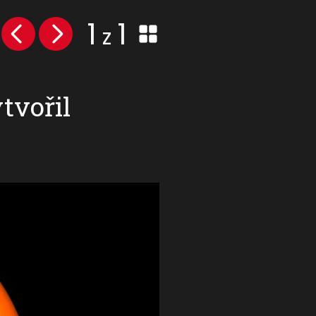
1
1
z
tvořil