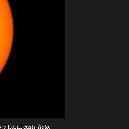
 v horní části.
(foto:
Pohled na Slunce v páte