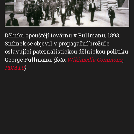
Dělníci opouštějí továrnu v Pullmanu, 1893.
Snímek se objevil v propagační brožuře
oslavující paternalistickou dělnickou politiku
George Pullmana.
(foto:
Wikimedia Commons
,
PDM 1.0
)