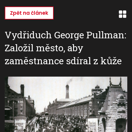
Přejít
k
Zpět na článek
hlavnímu
obsahu
Vydřiduch George Pullman:
Založil město, aby
zaměstnance sdíral z kůže