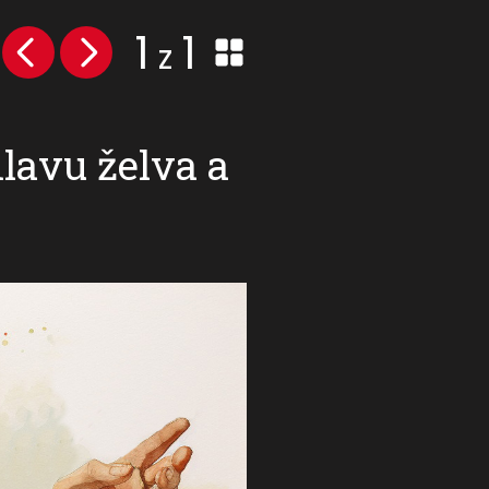
1
1
z
lavu želva a