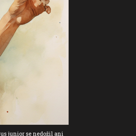
s junior se nedožil ani
Do svého prvorozeného s