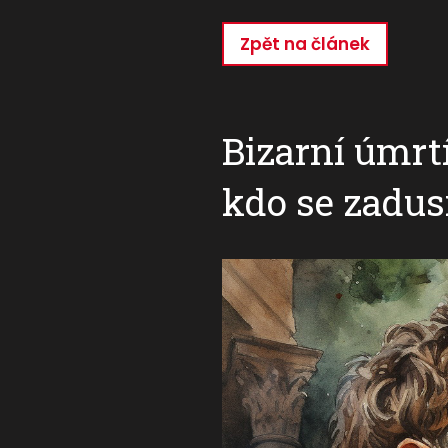
Zpět na článek
Přejít
k
hlavnímu
obsahu
Bizarní úmrt
kdo se zadus