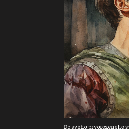
 junior se nedožil ani
Do svého prvorozeného sy