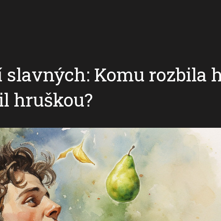
í slavných: Komu rozbila h
il hruškou?