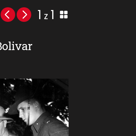
1
1
z
Bolivar