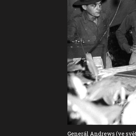
41.
(foto:
Wikimedia
Generál Andrews (ve svět