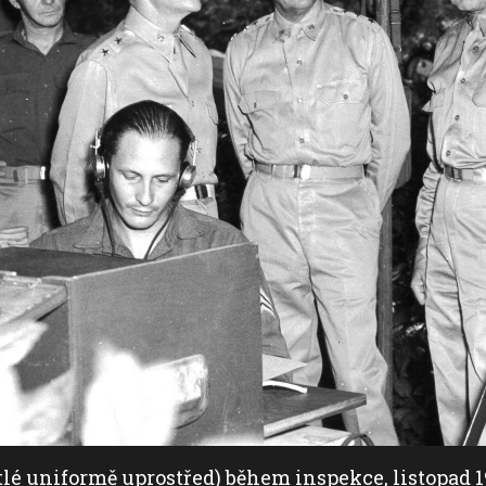
lé uniformě uprostřed) během inspekce, listopad 1