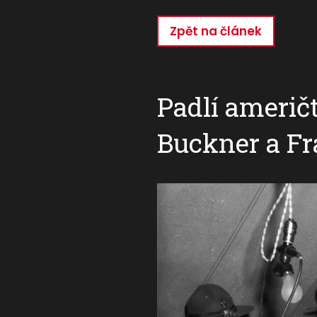
Zpět na článek
Přejít
k
hlavnímu
obsahu
Padlí američt
Buckner a F