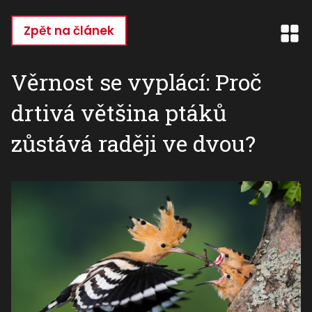
Přejít
k
Zpět na článek
hlavnímu
obsahu
Věrnost se vyplácí: Proč
drtivá většina ptáků
zůstává raději ve dvou?