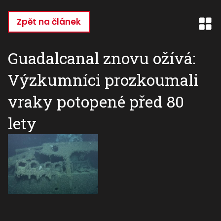
Přejít
k
Zpět na článek
hlavnímu
obsahu
Guadalcanal znovu ožívá:
Výzkumníci prozkoumali
vraky potopené před 80
lety