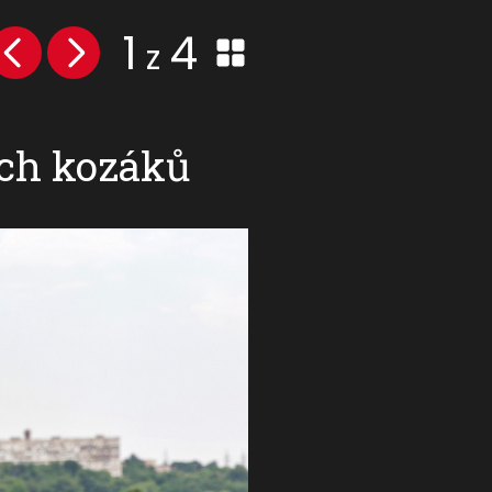
1
4
z
ých kozáků