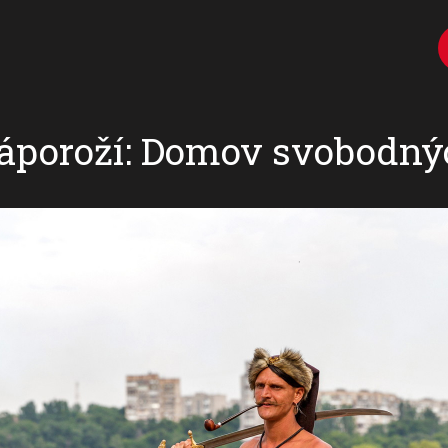
Záporoží: Domov svobodn