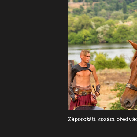
Záporožští kozáci předvá
ycja.
(foto: Shutterstock)