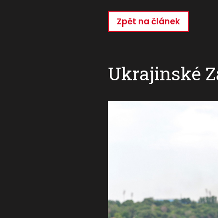
Zpět na článek
Přejít
k
hlavnímu
obsahu
Ukrajinské 