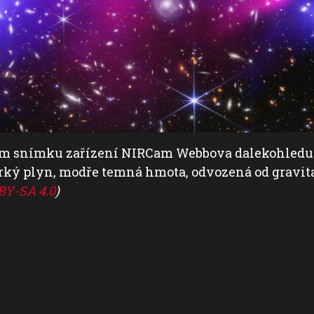
ném snímku zařízení NIRCam Webbova dalekohledu a
orký plyn, modře temná hmota, odvozená od gravit
BY-SA 4.0
)