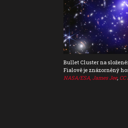
dalších zařízení.
Bullet Cluster na slože
čních čoček.
(foto:
Fialově je znázorněný h
NASA/ESA, James Jee
,
CC 