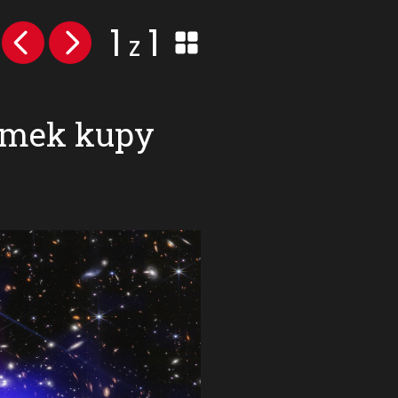
1
1
z
nímek kupy