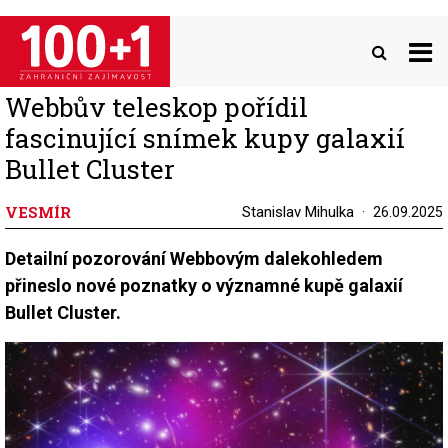
Přejít
k
hlavnímu
obsahu
Webbův teleskop pořídil
fascinující snímek kupy galaxií
Bullet Cluster
VESMÍR
Stanislav Mihulka
26.09.2025
Detailní pozorování Webbovým dalekohledem
přineslo nové poznatky o významné kupě galaxií
Bullet Cluster.