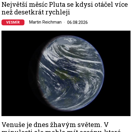
Největší měsíc Pluta se kdysi otáčel více
než desetkrát rychleji
Martin Reichman
06.08.2026
VESMÍR
Image
Venuše je dnes žhavým světem. V