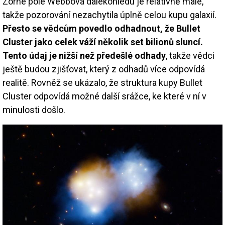
Zorné pole Webbova dalekohledu je relativně malé,
takže pozorování nezachytila úplně celou kupu galaxií.
Přesto se vědcům povedlo odhadnout, že Bullet
Cluster jako celek váží několik set bilionů sluncí.
Tento údaj je nižší než předešlé odhady
, takže vědci
ještě budou zjišťovat, který z odhadů více odpovídá
realitě. Rovněž se ukázalo, že struktura kupy Bullet
Cluster odpovídá možné další srážce, ke které v ní v
minulosti došlo.
Image