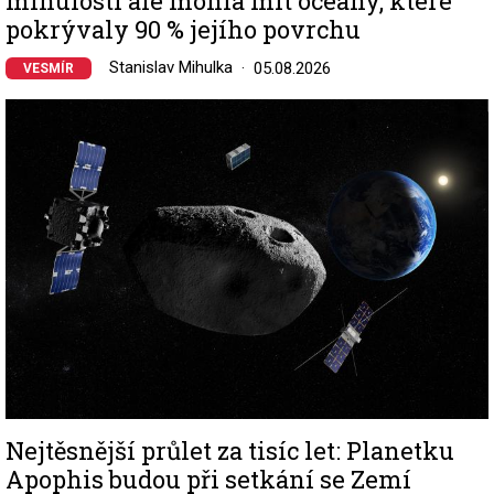
minulosti ale mohla mít oceány, které
pokrývaly 90 % jejího povrchu
Stanislav Mihulka
05.08.2026
VESMÍR
Image
Nejtěsnější průlet za tisíc let: Planetku
Apophis budou při setkání se Zemí