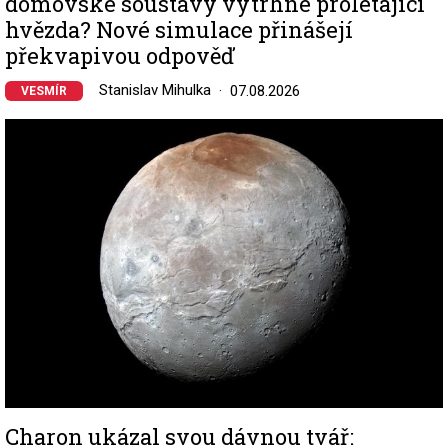
domovské soustavy vytrhne prolétající
hvězda? Nové simulace přinášejí
překvapivou odpověď
Stanislav Mihulka
07.08.2026
VESMÍR
Image
Charon ukázal svou dávnou tvář: