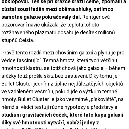
obklopoval. Ten se při srážce srazil čelně, zpomalil a
zůstal soustředěn mezi oběma shluky, zatímco
samotné galaxie pokračovaly dál.
Rentgenová
pozorování navíc ukázala, že teplota tohoto
rozžhaveného plazmatu dosahuje desítek milionů
stupňů Celsia.
Právě tento rozdíl mezi chováním galaxií a plynu je pro
vědce fascinující. Temná hmota, která tvoří většinu
hmotnosti klastru, se totiž chová jako galaxie – během
srážky totiž prošla skrz bez zastavení. Díky tomu je
Bullet Cluster jedním z úplně nejdůležitějších objektů
ve vzdáleném vesmíru, pokud jde o výzkum temné
hmoty. Bullet Cluster je jako vesmírné „pískoviště“, na
němž si vědci testují různé hypotézy a představy a
studium gravitačních čoček, které tato kupa galaxií
díky své hmotnosti vytváří, nabízí jedny z