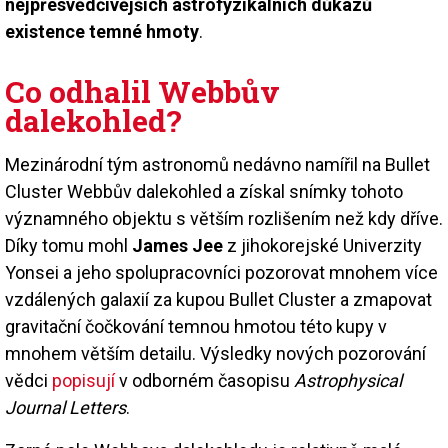
nejpřesvědčivějších astrofyzikálních důkazů
existence temné hmoty
.
Co odhalil Webbův
dalekohled?
Mezinárodní tým astronomů nedávno namířil na Bullet
Cluster Webbův dalekohled a získal snímky tohoto
významného objektu s větším rozlišením než kdy dříve.
Díky tomu mohl
James Jee
z jihokorejské Univerzity
Yonsei a jeho spolupracovníci pozorovat mnohem více
vzdálených galaxií za kupou Bullet Cluster a zmapovat
gravitační čočkování temnou hmotou této kupy v
mnohem větším detailu. Výsledky nových pozorování
vědci
popisují
v odborném časopisu
Astrophysical
Journal Letters
.