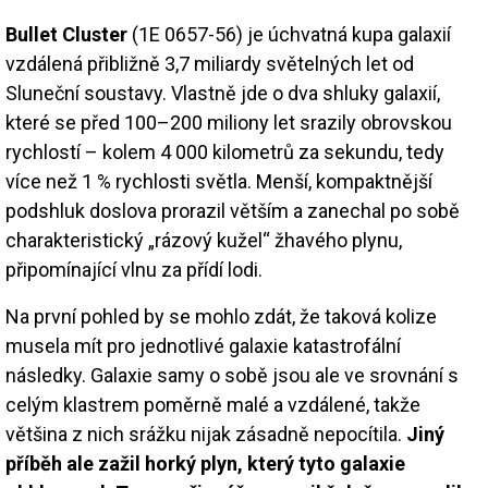
Bullet Cluster
(1E 0657-56) je úchvatná kupa galaxií
vzdálená přibližně 3,7 miliardy světelných let od
Sluneční soustavy. Vlastně jde o dva shluky galaxií,
které se před 100–200 miliony let srazily obrovskou
rychlostí – kolem 4 000 kilometrů za sekundu, tedy
více než 1 % rychlosti světla. Menší, kompaktnější
podshluk doslova prorazil větším a zanechal po sobě
charakteristický „rázový kužel“ žhavého plynu,
připomínající vlnu za přídí lodi.
Na první pohled by se mohlo zdát, že taková kolize
musela mít pro jednotlivé galaxie katastrofální
následky. Galaxie samy o sobě jsou ale ve srovnání s
celým klastrem poměrně malé a vzdálené, takže
většina z nich srážku nijak zásadně nepocítila.
Jiný
příběh ale zažil horký plyn, který tyto galaxie