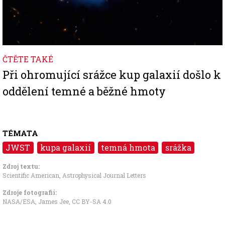
ČTĚTE TAKÉ
Při ohromující srážce kup galaxií došlo k
oddělení temné a běžné hmoty
TÉMATA
JWST
kupa galaxií
temná hmota
srážka
Zdroj textu:
Scientific American
,
Astrophysical Journal Letters
Zdroje fotografii:
NASA/ESA, James Jee
,
CC BY-SA 4.0