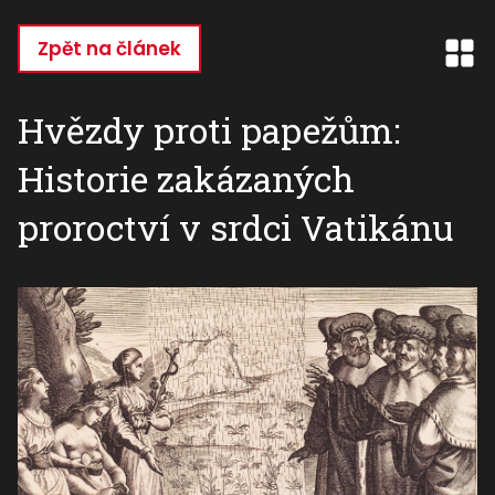
Přejít
k
Zpět na článek
hlavnímu
obsahu
Hvězdy proti papežům:
Historie zakázaných
proroctví v srdci Vatikánu