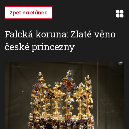
Přejít
k
Zpět na článek
hlavnímu
obsahu
Falcká koruna: Zlaté věno
české princezny