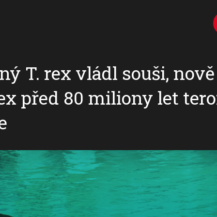
ný T. rex vládl souši, nov
x před 80 miliony let tero
e