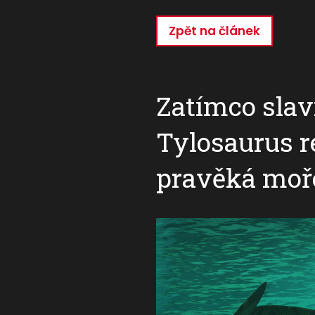
Zpět na článek
Přejít
k
hlavnímu
obsahu
Zatímco slav
Tylosaurus re
pravěká moř