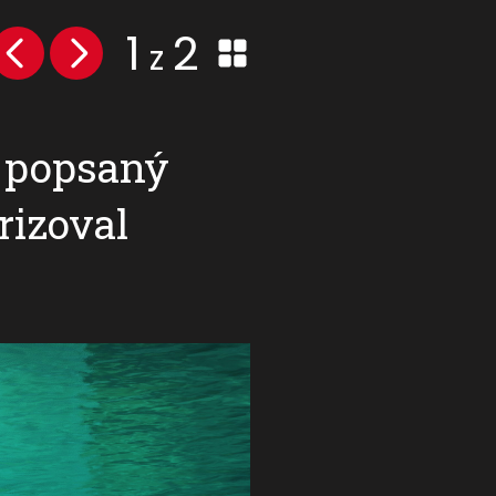
1
2
z
ě popsaný
rizoval