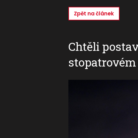
Zpět na článek
Přejít
k
hlavnímu
obsahu
Chtěli postav
stopatrovém 