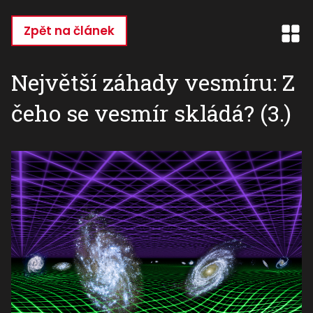
Přejít
k
Zpět na článek
hlavnímu
obsahu
Největší záhady vesmíru: Z
čeho se vesmír skládá? (3.)