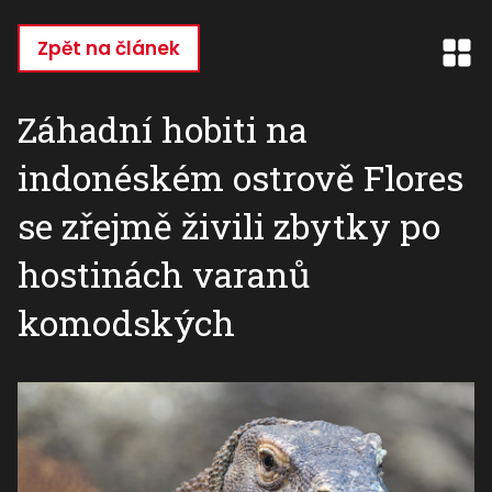
Přejít
k
Zpět na článek
hlavnímu
obsahu
Záhadní hobiti na
indonéském ostrově Flores
se zřejmě živili zbytky po
hostinách varanů
komodských