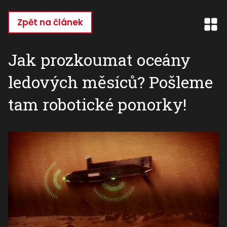
Přejít
k
Zpět na článek
hlavnímu
obsahu
Jak prozkoumat oceány
ledových měsíců? Pošleme
tam robotické ponorky!