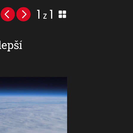
1
1
z
lepší