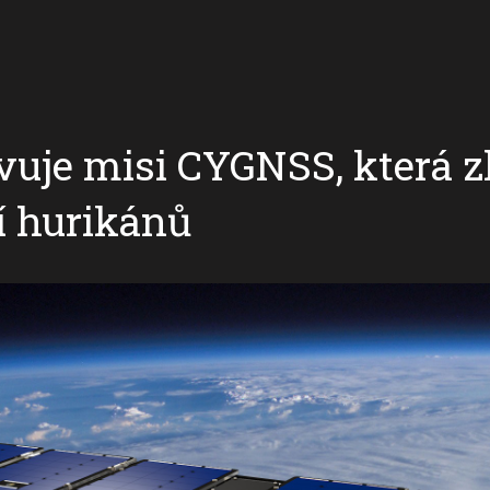
uje misi CYGNSS, která z
í hurikánů