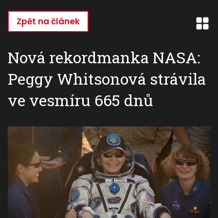
Přejít
k
Zpět na článek
hlavnímu
obsahu
Nová rekordmanka NASA:
Peggy Whitsonová strávila
ve vesmíru 665 dnů