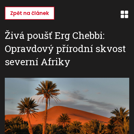
Přejít
k
Zpět na článek
hlavnímu
obsahu
Živá poušť Erg Chebbi:
Opravdový přírodní skvost
severní Afriky