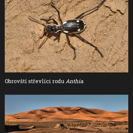
Obrovští střevlíci rodu
Anthia
.