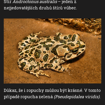
Štír
Androctonus australis
– jeden z
nejjedovatějších druhů štírů vůbec.
Důkaz, že i ropuchy můžou být krásné. V tomto
případě ropucha zelená
(Pseudepidalea viridis)
.