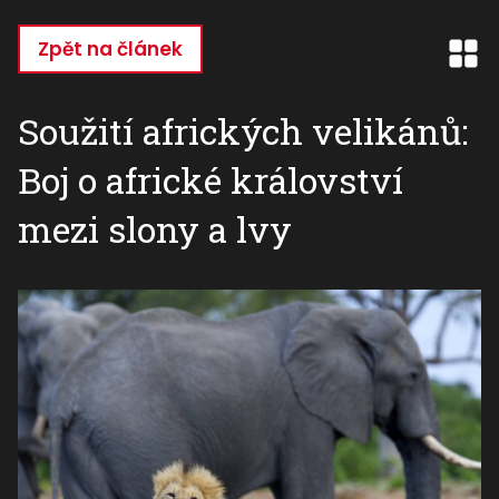
Přejít
k
Zpět na článek
hlavnímu
obsahu
Soužití afrických velikánů:
Boj o africké království
mezi slony a lvy